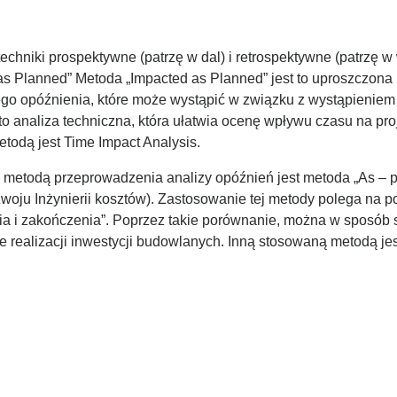
hniki prospektywne (patrzę w dal) i retrospektywne (patrzę w 
s Planned” Metoda „Impacted as Planned” jest to uproszczona p
go opóźnienia, które może wystąpić w związku z wystąpieniem 
to analiza techniczna, która ułatwia ocenę wpływu czasu na 
todą jest Time Impact Analysis.
 metodą przeprowadzenia analizy opóźnień jest metoda „As – p
zwoju Inżynierii kosztów). Zastosowanie tej metody polega na
ia i zakończenia”. Poprzez takie porównanie, można w sposób 
 realizacji inwestycji budowlanych. Inną stosowaną metodą jest