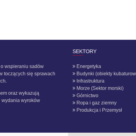
SEKTORY
ą o wspieraniu sadów
Energetyka
w toczących się sprawach
Budynki (obiekty kubaturow
ch.
Infrastruktura
Morze (Sektor morski)
zmem oraz wykazują
Górnictwo
wę wydania wyroków
Ropa i gaz ziemny
Produkcja i Przemysł