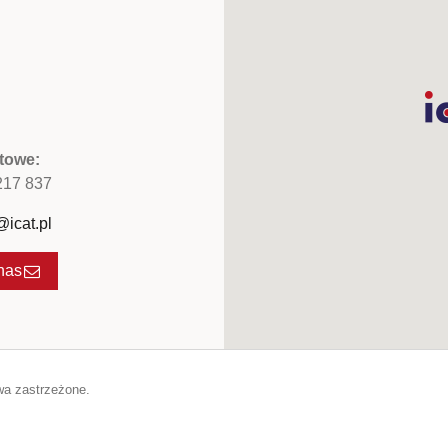
towe:
 217 837
@icat.pl
nas
wa zastrzeżone.